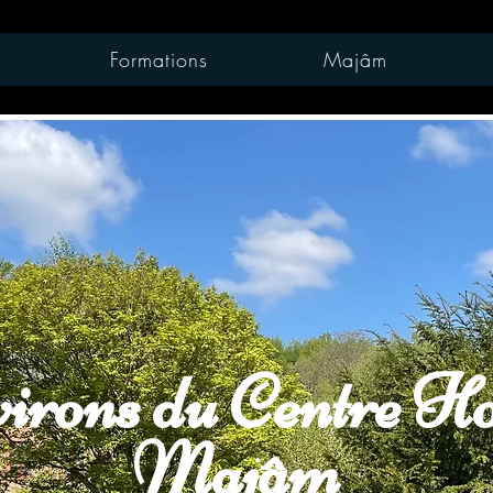
Formations
Majâm
irons du Centre Ho
Majâm