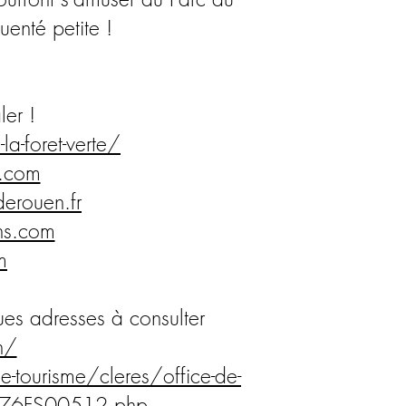
uenté petite !
ler !
la-foret-verte/
g.com
erouen.fr
ns.com
m
es adresses à consulter
n/
e-tourisme/cleres/office-de-
R076FS00512.php