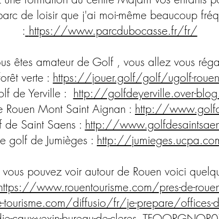
arc de loisir que j'ai moi-même beaucoup fréq
:
https://www.parcdubocasse.fr/fr/
ous êtes amateur de Golf , vous allez vous réga
forêt verte :
https://jouer.golf/golf/ugolf-rouen-
olf de Yerville :
http://golfdeyerville.over-blo
de Rouen Mont Saint Aignan :
http://www.golfd
f de Saint Saens :
http://www.golfdesaintsae
Le golf de Jumièges :
http://jumieges.ucpa.co
 vous pouvez voir autour de Rouen voici quelqu
https://www.rouentourisme.com/pres-de-roue
tourisme.com/diffusio/fr/je-prepare/offices-d
ndie-caux-vexin-bureau-de-cleres_TFOORGNO