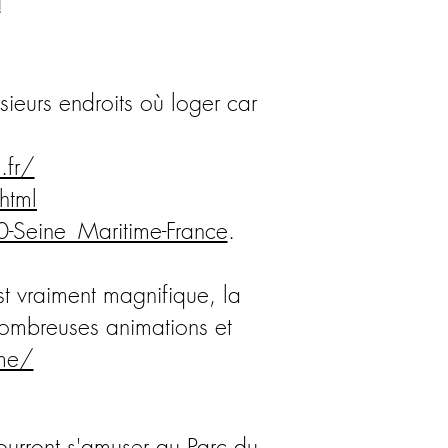
 !
sieurs endroits où loger car
.fr/
html
-Seine_Maritime-France
.
st vraiment magnifique, la
nombreuses animations et
ome/
urront s'amuser au Parc du