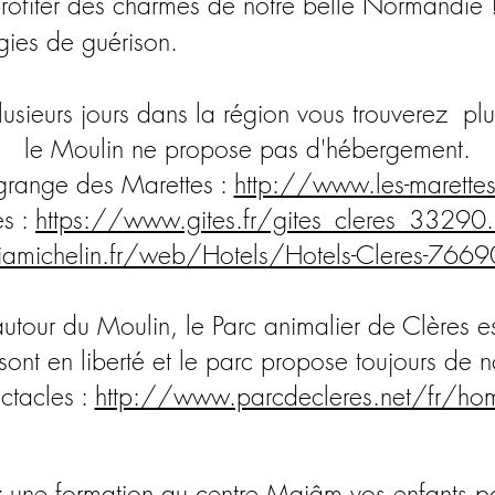
profiter des charmes de notre belle Normandie
gies de guérison.
lusieurs jours dans la région vous trouverez plu
le Moulin ne propose pas d'hébergement.
grange des Marettes :
http://www.les-marettes
es :
https://www.gites.fr/gites_cleres_33290.
amichelin.fr/web/Hotels/Hotels-Cleres-76690
autour du Moulin, le Parc animalier de Clères e
sont en liberté et le parc propose toujours de 
ctacles :
http://www.parcdecleres.net/fr/h
z une formation au centre Majâm vos enfants po