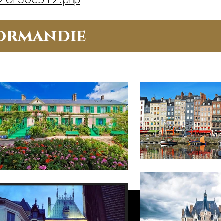
normandie
.