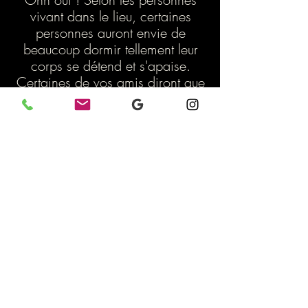
vivant dans le lieu, certaines
personnes auront envie de
beaucoup dormir tellement leur
corps se détend et s'apaise.
Certaines de vos amis diront que
vous avez changé quelque chose
sans définir quoi exactement... Les
discussions s'apaiseront, le sommeil
sera plus réparateur, vous aurez plus
d'énergie, plus d'enthousiasme, de
joie... Les enfants seront plus
calmes, feront moins de
cauchemars.. Certaines douleurs
disparaîtrons au fur et à mesure que
votre corps intègrera les nouvelles
énergies.
Les effets sont parfois très
spectaculaires et rien n'est