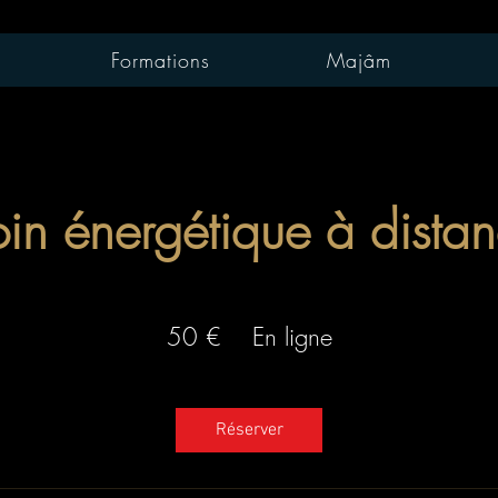
Formations
Majâm
in énergétique à dista
50
euros
50 €
En ligne
Réserver