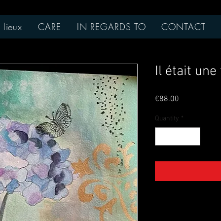
 lieux
CARE
IN REGARDS TO
CONTACT
Il était une 
Price
€88.00
Quantity
*