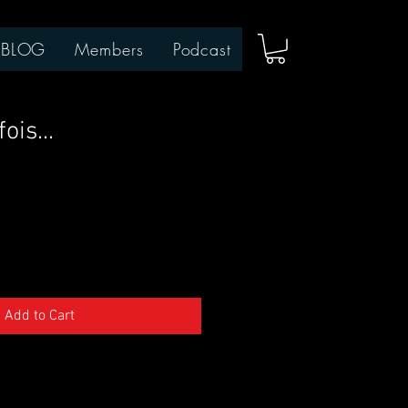
BLOG
Members
Podcast
fois...
Add to Cart