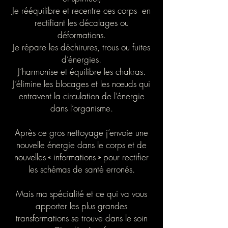
Je rééquilibre et recentre ces corps en
rectifiant les décalages ou
déformations.
Je répare les déchirures, trous ou fuites
d’énergies.
J’harmonise et équilibre les chakras.
J’élimine les blocages et les nœuds qui
entravent la circulation de l’énergie
dans l’organisme.
Après ce gros nettoyage j’envoie une
nouvelle énergie dans le corps et de
nouvelles « informations » pour rectifier
les schémas de santé erronés.
Mais ma spécialité et ce qui va vous
apporter les plus grandes
transformations se trouve dans le soin