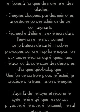
enfouies à l’origine du mal-être et des
maladies.
- Energies bloquées par des mémoires
ancestrales ou des schémas de vie
contraignants
- Recherche d’éléments extérieurs dans
l’environnement du patient
perturbateurs de santé : troubles
provoqués par une trop forte exposition
aux ondes électromagnétiques, aux
métaux lourds ou encore des désordres
d'origine géo-biologique.
Une fois ce contrôle global effectué, je
procède à la transmission d'énergie.
Il s’agit là de nettoyer et réparer le
système énergétique (les corps :
physique, éthérique, émotionnel, mental
et spirituel)