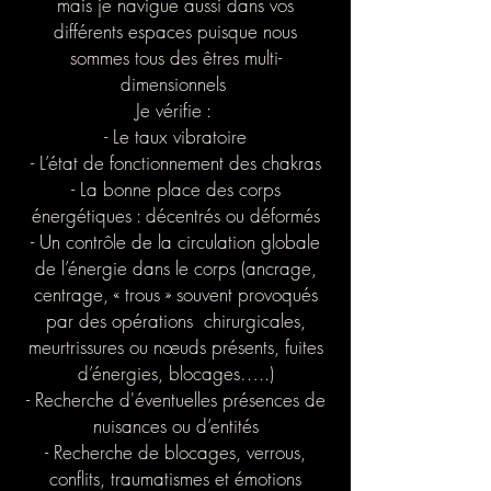
mais je navigue aussi dans vos
différents espaces puisque nous
sommes tous des êtres multi-
dimensionnels
Je vérifie :
- Le taux vibratoire
- L’état de fonctionnement des chakras
- La bonne place des corps
énergétiques : décentrés ou déformés
- Un contrôle de la circulation globale
de l’énergie dans le corps (ancrage,
centrage, « trous » souvent provoqués
par des opérations chirurgicales,
meurtrissures ou nœuds présents, fuites
d’énergies, blocages…..)
- Recherche d'éventuelles présences de
nuisances ou d’entités
- Recherche de blocages, verrous,
conflits, traumatismes et émotions