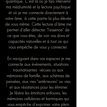
quantique. C'est là où je fais intervenir
ma médiumnité et la lecture psychique
et où je me connecte directement à
votre âme, à cette partie la plus élevée
de vous même. Cette lecture d'âme me
permet d'aller détecter "l'essence" de
ce que vous êtes, de voir vos dons et
capacités naturelles et à tout ce qui
vous empêche de vous y connecter.
En naviguant dans vos espaces je me
connecte aux événements, situations
traumatisantes vécues ou aux
mémoires de famille, aux schémas de
pensées, aux vies "antérieures" ou vies
" et aux résistances pour les éliminer.
Je libère les émotions enfouies, les
mémoires cellulaires et karmiques qui
vous empêche d'exprimer votre plein