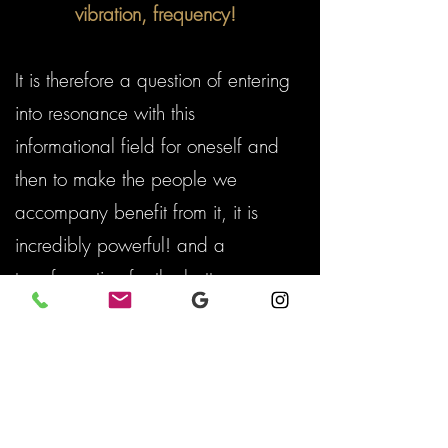
vibration, frequency!
It is therefore a question of entering
into resonance with this
informational field for oneself and
then to make the people we
accompany benefit from it, it is
incredibly powerful! and a
transformation for the better
assured. It's seizing the magic of
the world and manifesting its
reality, it's making sure to realize
what we incarnated for, it's putting
an end to inner struggles and